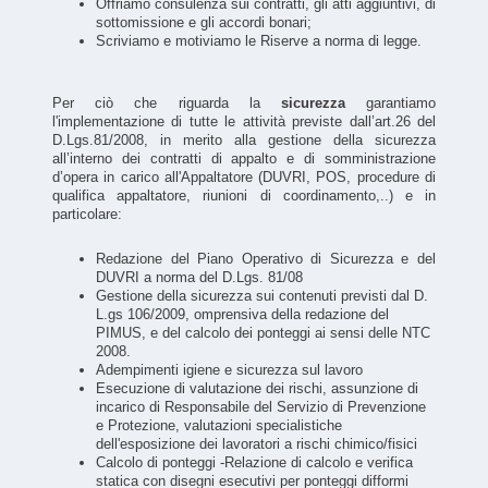
Offriamo consulenza sui contratti, gli atti aggiuntivi, di
sottomissione e gli accordi bonari;
Scriviamo e motiviamo le Riserve a norma di legge.
Per ciò che riguarda la
sicurezza
garantiamo
l'implementazione di tutte le attività previste dall’art.26 del
D.Lgs.81/2008, in merito alla gestione della sicurezza
all’interno dei contratti di appalto e di somministrazione
d’opera in carico all'Appaltatore (DUVRI, POS, procedure di
qualifica appaltatore, riunioni di coordinamento,..) e in
particolare:
Redazione del Piano Operativo di Sicurezza e del
DUVRI a norma del D.Lgs. 81/08
Gestione della sicurezza sui contenuti previsti dal D.
L.gs 106/2009, omprensiva della redazione del
PIMUS, e del calcolo dei ponteggi ai sensi delle NTC
2008.
Adempimenti igiene e sicurezza sul lavoro
Esecuzione di valutazione dei rischi, assunzione di
incarico di Responsabile del Servizio di Prevenzione
e Protezione, valutazioni specialistiche
dell'esposizione dei lavoratori a rischi chimico/fisici
Calcolo di ponteggi -Relazione di calcolo e verifica
statica con disegni esecutivi per ponteggi difformi